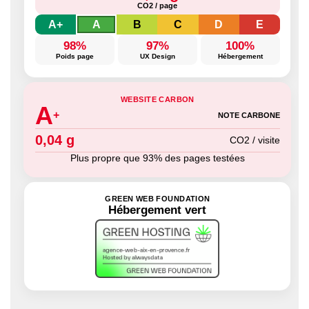
CO2 / page
A+
A
B
C
D
E
98%
97%
100%
Poids page
UX Design
Hébergement
WEBSITE CARBON
A
+
NOTE CARBONE
0,04 g
CO2 / visite
Plus propre que 93% des pages testées
GREEN WEB FOUNDATION
Hébergement vert