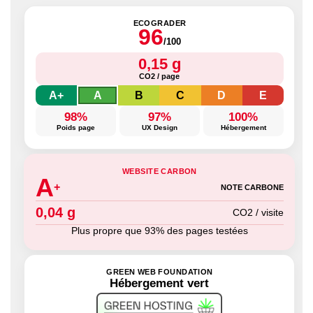
ECOGRADER
96
/100
0,15 g
CO2 / page
A+
A
B
C
D
E
98%
97%
100%
Poids page
UX Design
Hébergement
WEBSITE CARBON
A
+
NOTE CARBONE
0,04 g
CO2 / visite
Plus propre que 93% des pages testées
GREEN WEB FOUNDATION
Hébergement vert