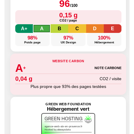
96
/100
0,15 g
CO2 / page
A+
A
B
C
D
E
98%
97%
100%
Poids page
UX Design
Hébergement
WEBSITE CARBON
A
+
NOTE CARBONE
0,04 g
CO2 / visite
Plus propre que 93% des pages testées
GREEN WEB FOUNDATION
Hébergement vert