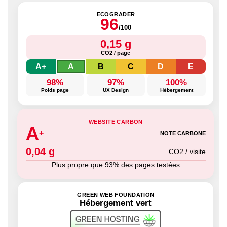
ECOGRADER
96
/100
0,15 g
CO2 / page
A+
A
B
C
D
E
98%
97%
100%
Poids page
UX Design
Hébergement
WEBSITE CARBON
A
+
NOTE CARBONE
0,04 g
CO2 / visite
Plus propre que 93% des pages testées
GREEN WEB FOUNDATION
Hébergement vert