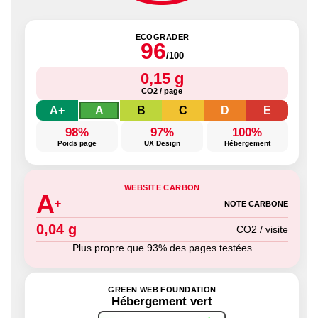
ECOGRADER
96
/100
0,15 g
CO2 / page
A+
A
B
C
D
E
98%
97%
100%
Poids page
UX Design
Hébergement
WEBSITE CARBON
A
+
NOTE CARBONE
0,04 g
CO2 / visite
Plus propre que 93% des pages testées
GREEN WEB FOUNDATION
Hébergement vert