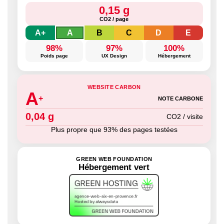
0,15 g
CO2 / page
A+
A
B
C
D
E
98%
97%
100%
Poids page
UX Design
Hébergement
WEBSITE CARBON
A
+
NOTE CARBONE
0,04 g
CO2 / visite
Plus propre que 93% des pages testées
GREEN WEB FOUNDATION
Hébergement vert