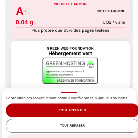
WEBSITE CARBON
A
+
NOTE CARBONE
0,04 g
CO2 / visite
Plus propre que 93% des pages testées
GREEN WEB FOUNDATION
Hébergement vert
Ce site utilise des cookies et vous donne le contrôle sur ceux que vous souhaitez activer
Nous mesurons l’impact environnemental de notre site
TOUT ACCEPTER
via plusieurs référentiels : notre site web est léger,
rapide et sur un hébergement vert.
TOUT REFUSER