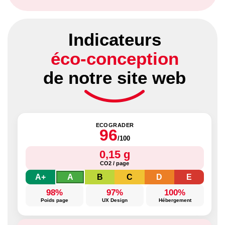
Indicateurs
éco-conception
de notre site web
ECOGRADER
96
/100
0,15 g
CO2 / page
A+
A
B
C
D
E
98%
97%
100%
Poids page
UX Design
Hébergement