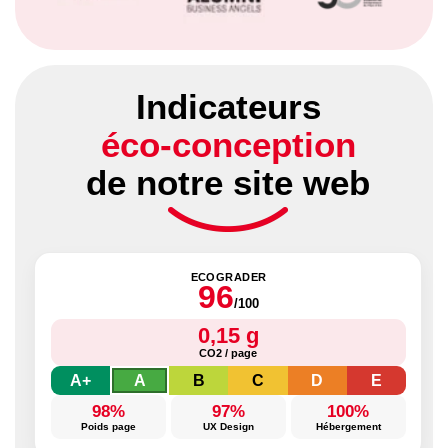
Indicateurs
éco-conception
de notre site web
ECOGRADER
96
/100
0,15 g
CO2 / page
A+
A
B
C
D
E
98%
97%
100%
Poids page
UX Design
Hébergement