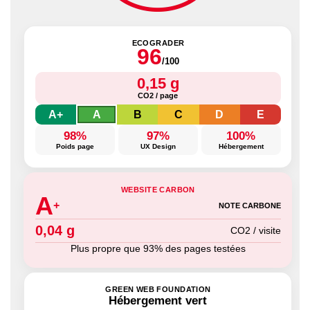
ECOGRADER
96
/100
0,15 g
CO2 / page
A+
A
B
C
D
E
98%
97%
100%
Poids page
UX Design
Hébergement
WEBSITE CARBON
A
+
NOTE CARBONE
0,04 g
CO2 / visite
Plus propre que 93% des pages testées
GREEN WEB FOUNDATION
Hébergement vert