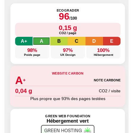
ECOGRADER
96
/100
0,15 g
CO2 / page
A+
A
B
C
D
E
98%
97%
100%
Poids page
UX Design
Hébergement
WEBSITE CARBON
A
+
NOTE CARBONE
0,04 g
CO2 / visite
Plus propre que 93% des pages testées
GREEN WEB FOUNDATION
Hébergement vert