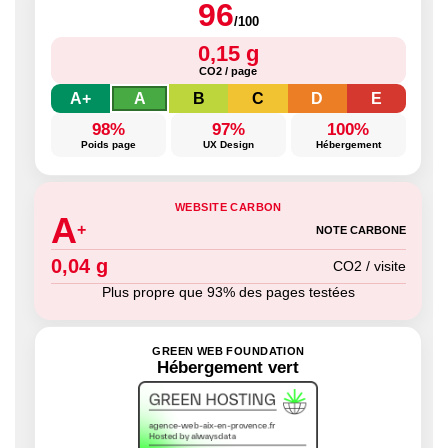
96
/100
0,15 g
CO2 / page
A+
A
B
C
D
E
98%
97%
100%
Poids page
UX Design
Hébergement
WEBSITE CARBON
A
+
NOTE CARBONE
0,04 g
CO2 / visite
Plus propre que 93% des pages testées
GREEN WEB FOUNDATION
Hébergement vert