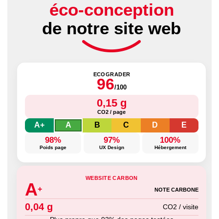
éco-conception
de notre site web
ECOGRADER
96
/100
0,15 g
CO2 / page
A+
A
B
C
D
E
98%
97%
100%
Poids page
UX Design
Hébergement
WEBSITE CARBON
A
+
NOTE CARBONE
0,04 g
CO2 / visite