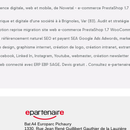
agence digitale, web et mobile, de Novetal - e-commerce PrestaShop 1.7 à
ique et digitale d'une société à à Brignoles, Var (83). Audit et stratég
ption reprise migration site web e-commerce PrestaShop 1.7 WooComme
n référencement naturel SEO et payant SEA Google Ads Adwords, market
design, graphisme internet, création de logo, création intranet, extran
book, Linked In, Instagram, Youtube, webmaster, création newsletter e
eb connecté avec ERP EBP SAGE. Devis gratuit . Consultez e-partenaire
Bat A4 Europarc Pichaury
1330, Rue Jean René Guillibert Gauthier de la Lauzière