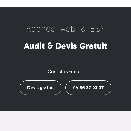
+
gan_
?
_e_ _\E
_
/_
_
_
*
_
_
l
Audit & Devis Gratuit
Consultez-nous !
Devis gratuit
04 86 87 03 07