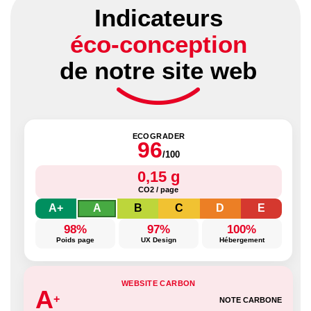
Indicateurs
éco-conception
de notre site web
ECOGRADER
96
/100
0,15 g
CO2 / page
A+
A
B
C
D
E
98%
97%
100%
Poids page
UX Design
Hébergement
WEBSITE CARBON
A
+
NOTE CARBONE