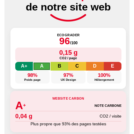
de notre site web
ECOGRADER
96
/100
0,15 g
CO2 / page
A+
A
B
C
D
E
98%
97%
100%
Poids page
UX Design
Hébergement
WEBSITE CARBON
A
+
NOTE CARBONE
0,04 g
CO2 / visite
Plus propre que 93% des pages testées