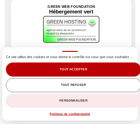
GREEN WEB FOUNDATION
Hébergement vert
Ce site utilise des cookies et vous donne le contrôle sur ceux que vous souhaitez activer
Nous mesurons l’impact environnemental de notre site
TOUT ACCEPTER
via plusieurs référentiels : notre site web est léger,
rapide et sur un hébergement vert.
TOUT REFUSER
PERSONNALISER
Politique de confidentialité