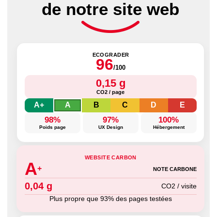
de notre site web
ECOGRADER
96
/100
0,15 g
CO2 / page
A+
A
B
C
D
E
98%
97%
100%
Poids page
UX Design
Hébergement
WEBSITE CARBON
A
+
NOTE CARBONE
0,04 g
CO2 / visite
Plus propre que 93% des pages testées