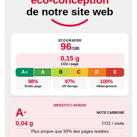
de notre site web
ECOGRADER
96
/100
0,15 g
CO2 / page
A+
A
B
C
D
E
98%
97%
100%
Poids page
UX Design
Hébergement
WEBSITE CARBON
A
+
NOTE CARBONE
0,04 g
CO2 / visite
Plus propre que 93% des pages testées