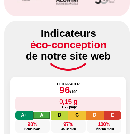
Indicateurs
éco-conception
de notre site web
ECOGRADER
96
/100
0,15 g
CO2 / page
A+
A
B
C
D
E
98%
97%
100%
Poids page
UX Design
Hébergement