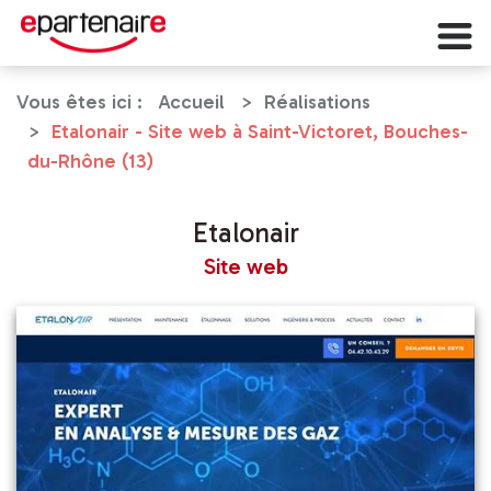
Vous êtes ici :
Accueil
Réalisations
Etalonair - Site web à Saint-Victoret, Bouches-
du-Rhône (13)
Etalonair
Site web