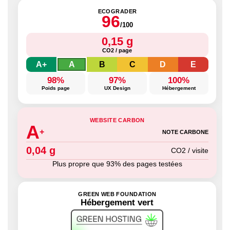
ECOGRADER
96
/100
0,15 g
CO2 / page
A+
A
B
C
D
E
98%
97%
100%
Poids page
UX Design
Hébergement
WEBSITE CARBON
A
+
NOTE CARBONE
0,04 g
CO2 / visite
Plus propre que 93% des pages testées
GREEN WEB FOUNDATION
Hébergement vert