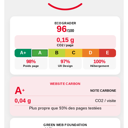
ECOGRADER
96
/100
0,15 g
CO2 / page
A+
A
B
C
D
E
98%
97%
100%
Poids page
UX Design
Hébergement
WEBSITE CARBON
A
+
NOTE CARBONE
0,04 g
CO2 / visite
Plus propre que 93% des pages testées
GREEN WEB FOUNDATION