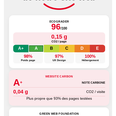
ECOGRADER
96
/100
0,15 g
CO2 / page
A+
A
B
C
D
E
98%
97%
100%
Poids page
UX Design
Hébergement
WEBSITE CARBON
A
+
NOTE CARBONE
0,04 g
CO2 / visite
Plus propre que 93% des pages testées
GREEN WEB FOUNDATION