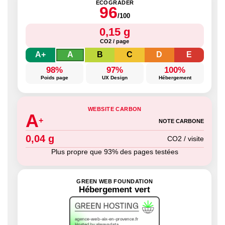
ECOGRADER
96
/100
0,15 g
CO2 / page
A+
A
B
C
D
E
98%
97%
100%
Poids page
UX Design
Hébergement
WEBSITE CARBON
A
+
NOTE CARBONE
0,04 g
CO2 / visite
Plus propre que 93% des pages testées
GREEN WEB FOUNDATION
Hébergement vert