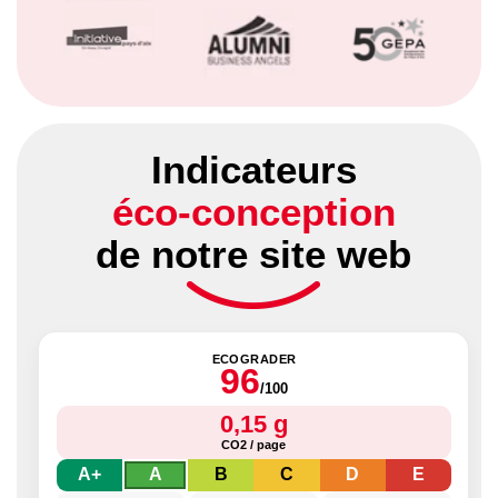
Indicateurs
éco-conception
de notre site web
ECOGRADER
96
/100
0,15 g
CO2 / page
A+
A
B
C
D
E