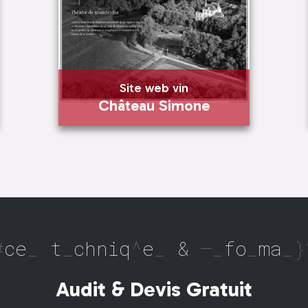
Site web vin
Château Simone
Site web vin
Château Simone
En savoir plus
nces techniques & informati
Visiter
Audit & Devis Gratuit