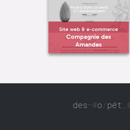
Site web & e-commerce
Compagnie des
Amandes
Site web & e-commerce
Compagnie des Amandes
En savoir plus
des compéte
Visiter