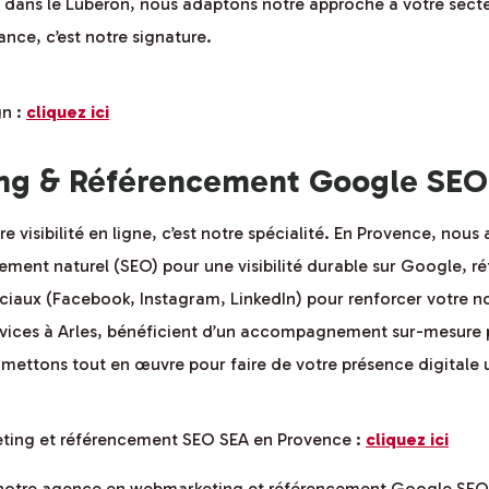
dans le Luberon, nous adaptons notre approche à votre sect
nce, c’est notre signature.
gn :
cliquez ici
g & Référencement Google SEO
e visibilité en ligne, c’est notre spécialité. En Provence, no
encement naturel (SEO) pour une visibilité durable sur Google, 
aux (Facebook, Instagram, LinkedIn) pour renforcer votre noto
ices à Arles, bénéficient d’un accompagnement sur-mesure p
mettons tout en œuvre pour faire de votre présence digitale u
eting et référencement SEO SEA en Provence :
cliquez ici
e notre agence en webmarketing et référencement Google SEO