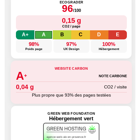
ECOGRADER
96
/100
0,15 g
CO2 / page
A+
A
B
C
D
E
98%
97%
100%
Poids page
UX Design
Hébergement
WEBSITE CARBON
A
+
NOTE CARBONE
0,04 g
CO2 / visite
Plus propre que 93% des pages testées
GREEN WEB FOUNDATION
Hébergement vert