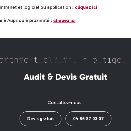
intranet et logiciel ou application :
cliquez ici
e à Aups ou à proximité :
cliquez ici
nc
-
s tec
^
niques & informati
Audit & Devis Gratuit
Consultez-nous !
Devis gratuit
04 86 87 03 07