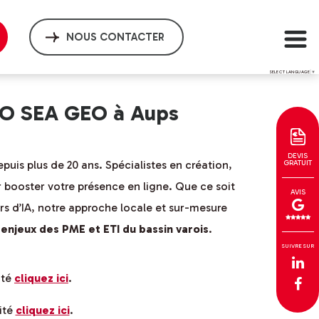
NOUS CONTACTER
SELECT LANGUAGE
▼
SEO SEA GEO à Aups
DEVIS
uis plus de 20 ans. Spécialistes en création,
GRATUIT
r booster votre présence en ligne. Que ce soit
AVIS
s d’IA, notre approche locale et sur-mesure
 enjeux des PME et ETI du bassin varois
.
SUIVRE SUR
ité
cliquez ici
.
ité
cliquez ici
.