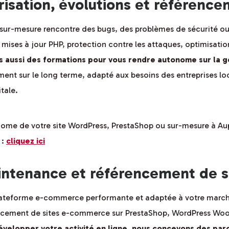
risation, évolutions et référenc
 sur-mesure rencontre des bugs, des problèmes de sécurité ou 
mises à jour PHP, protection contre les attaques, optimisati
s aussi des formations pour vous rendre autonome sur la ge
t sur le long terme, adapté aux besoins des entreprises local
itale.
ome de votre site WordPress, PrestaShop ou sur-mesure à Aup
 :
cliquez ici
intenance et référencement de 
plateforme e-commerce performante et adaptée à votre marc
érencement de sites e-commerce sur PrestaShop, WordPress 
velopper votre activité en ligne, nous concevons des parco