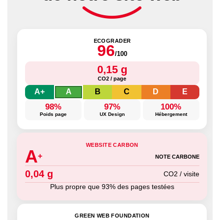
ECOGRADER
96
/100
0,15 g
CO2 / page
A+
A
B
C
D
E
98%
97%
100%
Poids page
UX Design
Hébergement
WEBSITE CARBON
A
+
NOTE CARBONE
0,04 g
CO2 / visite
Plus propre que 93% des pages testées
GREEN WEB FOUNDATION