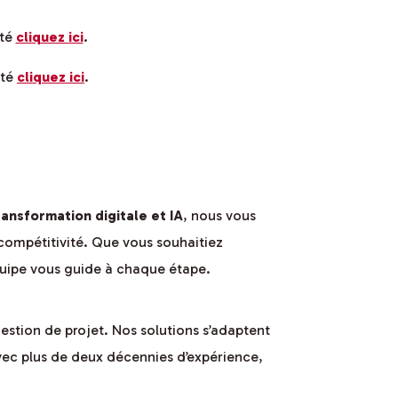
ité
cliquez ici
.
ité
cliquez ici
.
ransformation digitale et IA
, nous vous
n compétitivité. Que vous souhaitiez
quipe vous guide à chaque étape.
stion de projet. Nos solutions s’adaptent
 Avec plus de deux décennies d’expérience,