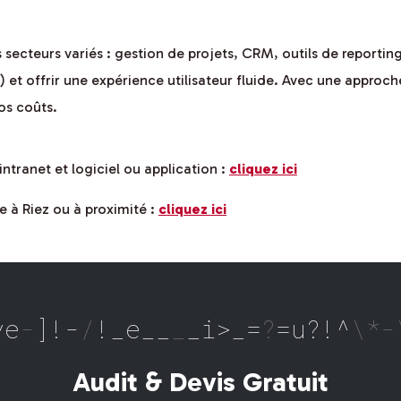
 secteurs variés : gestion de projets, CRM, outils de report
 et offrir une expérience utilisateur fluide. Avec une approch
os coûts.
intranet et logiciel ou application :
cliquez ici
e à Riez ou à proximité :
cliquez ici
n
*
e
}
/
t
]
chn
^
que
_
#
_
^
i
—
f
_
rma
_
i
Audit & Devis Gratuit