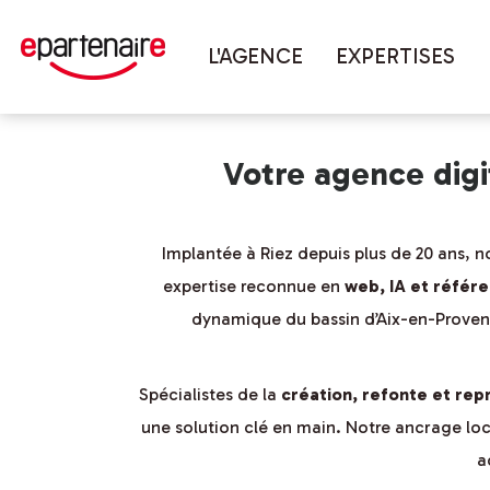
Vous êtes ici :
Accueil
couverture 
L'AGENCE
EXPERTISES
Votre agence dig
Implantée à Riez depuis plus de 20 ans, 
expertise reconnue en
web, IA et référ
dynamique du bassin d’Aix-en-Provence
Spécialistes de la
création, refonte et rep
une solution clé en main. Notre ancrage lo
a