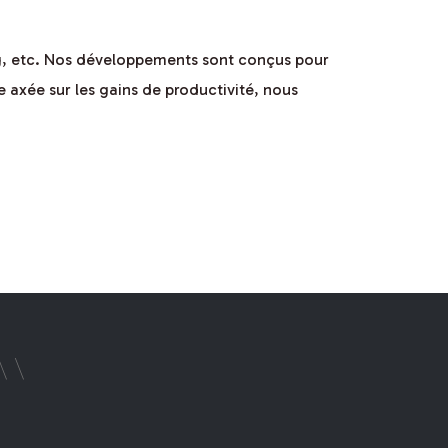
ing, etc. Nos développements sont conçus pour
e axée sur les gains de productivité, nous
que
{
<
}
int
]
es