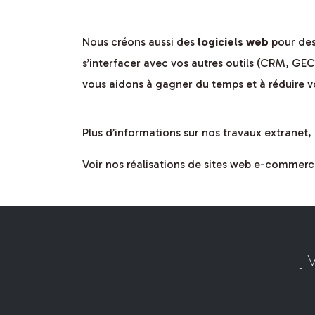
Nous créons aussi des
logiciels web
pour des
s’interfacer avec vos autres outils (CRM, GEC)
vous aidons à gagner du temps et à réduire v
Plus d’informations sur nos travaux extranet, 
Voir nos réalisations de sites web e-commerc
_
es
}
o
#
p
}
te