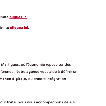
ximité
cliquez ici
.
ximité
cliquez ici
.
 À Martigues, où l’économie repose sur des
différence. Notre agence vous aide à définir un
rmance digitale
, ou encore intégration
roductivité, nous vous accompagnons de A à