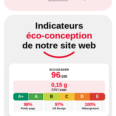
Indicateurs
éco-conception
de notre site web
ECOGRADER
96
/100
0,15 g
CO2 / page
A+
A
B
C
D
E
98%
97%
100%
Poids page
UX Design
Hébergement