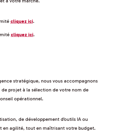
et à votre marché.
imité
cliquez ici
.
imité
cliquez ici
.
qu’agence stratégique, nous vous accompagnons
n de projet à la sélection de votre nom de
conseil opérationnel.
tisation, de développement d’outils IA ou
t en agilité, tout en maîtrisant votre budget.