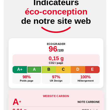
Indicateurs
éco-conception
de notre site web
ECOGRADER
96
/100
0,15 g
CO2 / page
A+
A
B
C
D
E
98%
97%
100%
Poids page
UX Design
Hébergement
WEBSITE CARBON
A
+
NOTE CARBONE