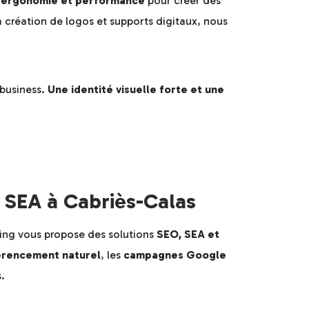
, ergonomie et performance
pour créer des
la création de logos et supports digitaux, nous
 business.
Une identité visuelle forte et une
SEA à Cabriès-Calas
eting vous propose des solutions
SEO, SEA et
érencement naturel
, les
campagnes Google
.