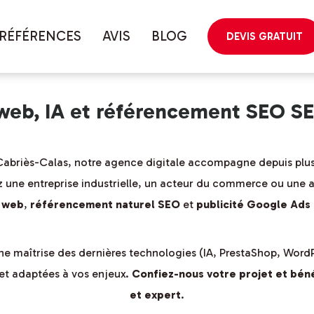
géographique
RÉFÉRENCES
AVIS
BLOG
DEVIS GRATUIT
 web, IA et référencement SEO S
abriès-Calas, notre agence digitale accompagne depuis plus
 une entreprise industrielle, un acteur du commerce ou une 
s web
,
référencement naturel SEO
et
publicité Google Ads
ne maîtrise des dernières technologies (IA, PrestaShop, WordP
 et adaptées à vos enjeux.
Confiez-nous votre projet et bén
et expert
.