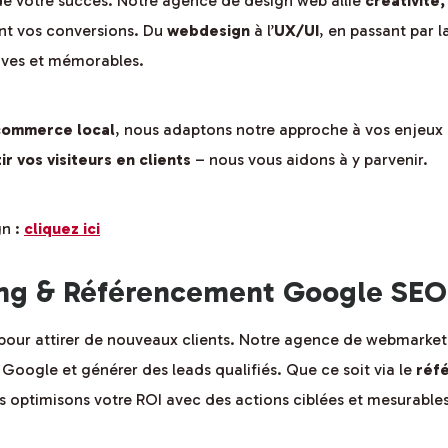
 de votre succès. Notre agence de design web allie
créativité
ent vos conversions. Du
webdesign
à l’
UX/UI
, en passant par 
tives et mémorables.
 commerce local
, nous adaptons notre approche à vos enjeux
r vos visiteurs en clients
– nous vous aidons à y parvenir.
gn :
cliquez ici
g & Référencement Google SEO 
tiel pour attirer de nouveaux clients. Notre agence de webmark
Google et générer des leads qualifiés. Que ce soit via le
réf
 optimisons votre ROI avec des actions ciblées et mesurables