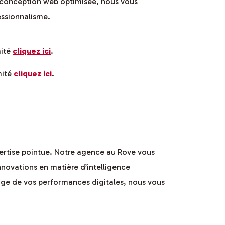
e conception web optimisée, nous vous
ssionnalisme.
mité
cliquez ici
.
mité
cliquez ici
.
pertise pointue. Notre agence au Rove vous
nnovations en matière d’intelligence
otage de vos performances digitales, nous vous