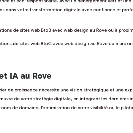
mance et éco-responsabilité. Avec un hébergement vert et un
 dans votre transformation digitale avec confiance et profe
sations de sites web BtoB avec web design au Rove ou à proxi
sations de sites web BtoC avec web design au Rove ou à proxi
 et IA au Rove
vier de croissance nécessite une vision stratégique et une ex
uvre de votre stratégie digitale, en intégrant les dernières i
re nom de domaine, l’optimisation de votre visibilité ou le pil