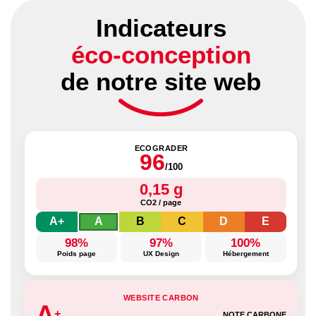
Indicateurs
éco-conception
de notre site web
ECOGRADER
96
/100
0,15 g
CO2 / page
A+
A
B
C
D
E
98%
97%
100%
Poids page
UX Design
Hébergement
WEBSITE CARBON
A
+
NOTE CARBONE