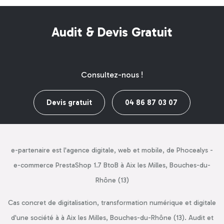
Audit & Devis Gratuit
Consultez-nous !
Devis gratuit
04 86 87 03 07
e-partenaire est l'agence digitale, web et mobile, de Phocealys -
e-commerce PrestaShop 1.7 BtoB à Aix les Milles, Bouches-du-
Rhône (13)
Cas concret de digitalisation, transformation numérique et digitale
d'une société à à Aix les Milles, Bouches-du-Rhône (13). Audit et