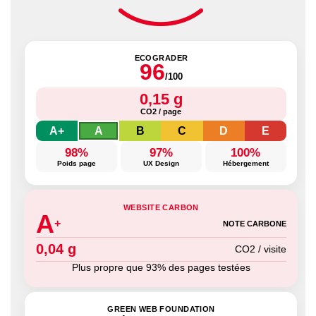
ECOGRADER
96
/100
0,15 g
CO2 / page
A+
A
B
C
D
E
98%
97%
100%
Poids page
UX Design
Hébergement
WEBSITE CARBON
A
+
NOTE CARBONE
0,04 g
CO2 / visite
Plus propre que 93% des pages testées
GREEN WEB FOUNDATION