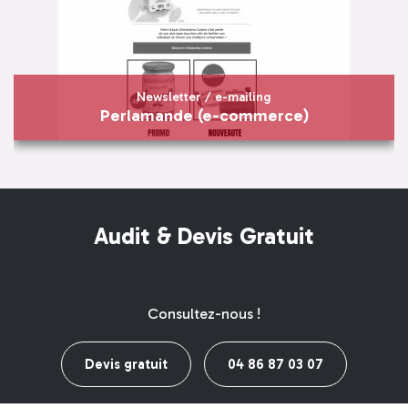
En savoir plus
Newsletter / e-mailing
Perlamande (e-commerce)
Newsletter / e-mailing
Perlamande (e-commerce)
Audit & Devis Gratuit
En savoir plus
Visiter
Consultez-nous !
Devis gratuit
04 86 87 03 07