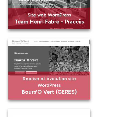
Visiter
Visiter
Site web WordPress
Team Henri Fabre - Pracciis
Site web WordPress
Team Henri Fabre - Pracciis
En savoir plus
Reprise et évolution site
Visiter
WordPress
Bours'O Vert (GERES)
Reprise et évolution site WordPress
Bours'O Vert (GERES)