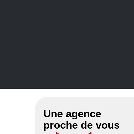
des
_
c
!
m
}
éte
Une agence
proche de vous