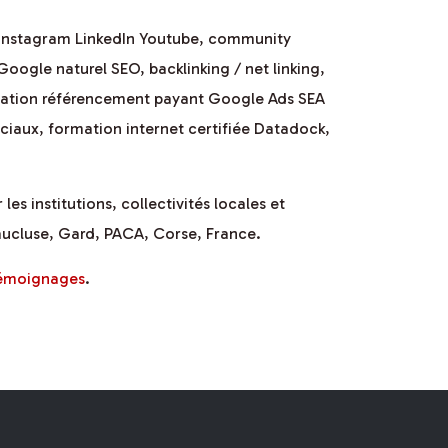
 Instagram LinkedIn Youtube, community
gle naturel SEO, backlinking / net linking,
sation référencement payant Google Ads SEA
iaux, formation internet certifiée Datadock,
es institutions, collectivités locales et
aucluse
, Gard, PACA, Corse,
France
.
témoignages
.