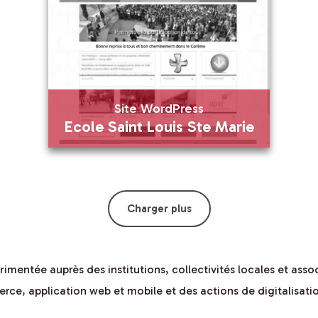
Appart Study
En savoir plus
Site WordPress
Visiter
Ecole Saint Louis Ste Marie
Site WordPress
Ecole Saint Louis Ste Marie
Charger plus
En savoir plus
mentée auprès des institutions, collectivités locales et associ
erce, application web et mobile et des actions de digitalisat
Visiter