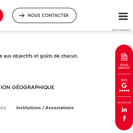
NOUS CONTACTER
SELECT LANGUAGE
▼
e aux objectifs et goûts de chacun.
DEVIS
GRATUIT
AVIS
TION GÉOGRAPHIQUE
SUIVRE SUR
irs
Institutions / Associations
Site web interfacé 
Site web interfacé 