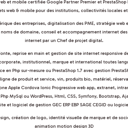
b et mobile certifiée Google Partner Premier et PrestaShop
ets web & mobile pour des institutions, collectivités locales et
rique des entreprises, digitalisation des PME, stratégie web 
noms de domaine, conseil et accompagnement internet des PM
internet par un Chef de projet digital.
nte, reprise en main et gestion de site internet responsive des
corporate, institutionnel, marque et international toutes lang
ce en Php sur-mesure ou PrestaShop 1.7 avec gestion PrestaSh
gne de produit et service, vin, produits bio, matériel, réser
one Apple Cordova Ionic Progressive web app, extranet, intran
hp MySql ou WordPress, Html, CSS, Symfony, Bootstrap, Aja
te et logiciel de gestion GEC ERP EBP SAGE CEGID ou logici
n, création de logo, identité visuelle de marque et de société
animation motion design 3D