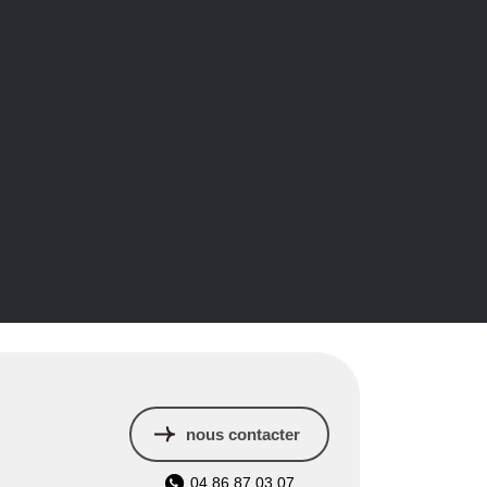
que
#
p
/
intu
<
s
nous contacter
04 86 87 03 07