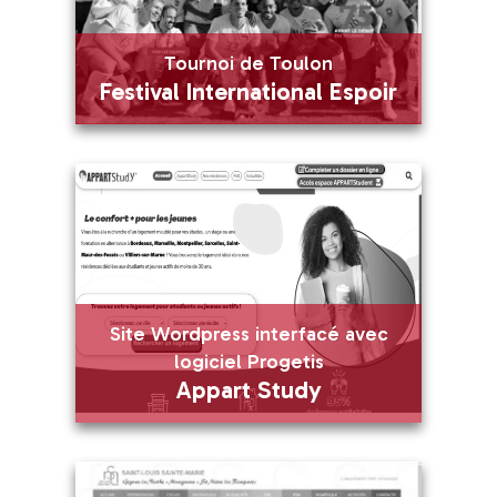
En savoir plus
Tournoi de Toulon
Visiter
Festival International Espoir
Tournoi de Toulon
Festival International Espoir
En savoir plus
Site Wordpress interfacé avec
Visiter
logiciel Progetis
Appart Study
Site Wordpress interfacé avec
logiciel Progetis