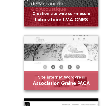
En savoir plus
Visiter
Création site web sur-mesure
Visiter
Laboratoire LMA CNRS
Création site web sur-mesure
Laboratoire LMA CNRS
En savoir plus
Visiter
Site internet WordPress
Association Graine PACA
Site internet WordPress
Association Graine PACA