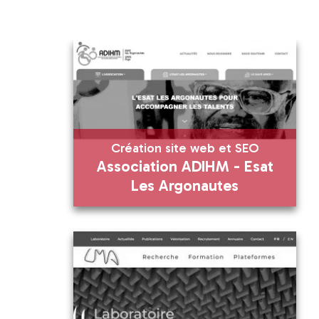
Création site web et SEO
Association ADIHM - Esat
Alumni Business Ang
Les Argonautes
Création site web et SEO
Alumni Business Angel
Association ADIHM - Esat Les
Argonautes
En savoir plus