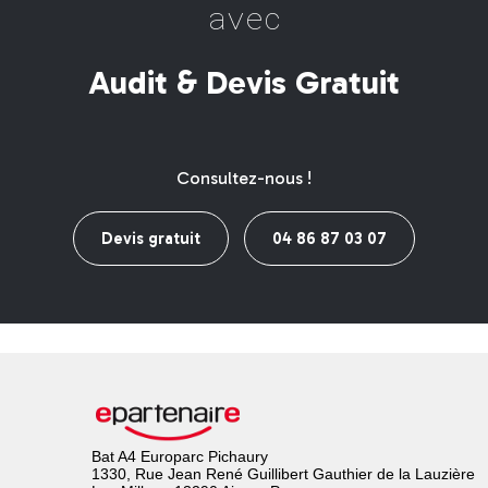
n
_
es techn
=
q
_
es
_
_
[
n
#
o
—
_
+
ti
Audit & Devis Gratuit
Consultez-nous !
Devis gratuit
04 86 87 03 07
Bat A4 Europarc Pichaury
1330, Rue Jean René Guillibert Gauthier de la Lauzière