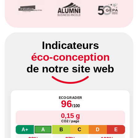
Indicateurs
éco-conception
de notre site web
ECOGRADER
96
/100
0,15 g
CO2 / page
A+
A
B
C
D
E